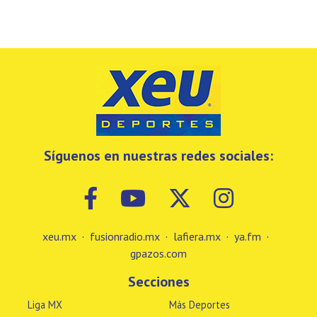
Síguenos en nuestras redes sociales:
xeu.mx
·
fusionradio.mx
·
lafiera.mx
·
ya.fm
·
gpazos.com
Secciones
Liga MX
Más Deportes