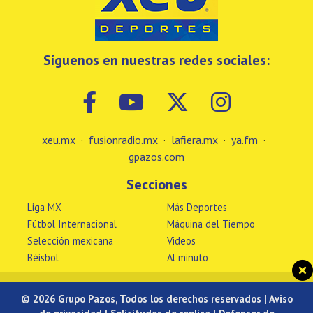
Síguenos en nuestras redes sociales:
xeu.mx
·
fusionradio.mx
·
lafiera.mx
·
ya.fm
·
gpazos.com
Secciones
Liga MX
Más Deportes
Fútbol Internacional
Máquina del Tiempo
Selección mexicana
Videos
Béisbol
Al minuto
© 2026 Grupo Pazos, Todos los derechos reservados |
Aviso