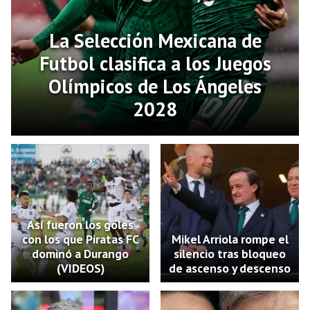
La Selección Mexicana de
Futbol clasifica a los Juegos
Olímpicos de Los Ángeles
2028
Así fueron los goles
con los que Piratas FC
Mikel Arriola rompe el
dominó a Durango
silencio tras bloqueo
(VIDEOS)
de ascenso y descenso