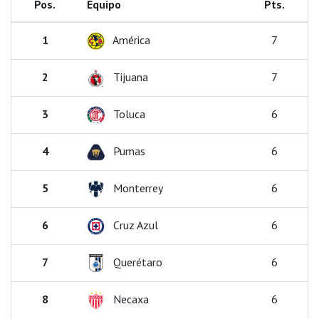
Pos.
Equipo
Pts.
1
América
7
2
Tijuana
7
3
Toluca
6
4
Pumas
6
5
Monterrey
6
6
Cruz Azul
6
7
Querétaro
6
8
Necaxa
6