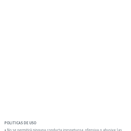
POLITICAS DE USO
• No se permitirá ninguna conducta irrespetuosa, ofensiva o abusiva: las