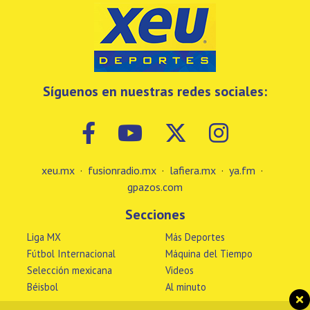
Síguenos en nuestras redes sociales:
xeu.mx
·
fusionradio.mx
·
lafiera.mx
·
ya.fm
·
gpazos.com
Secciones
Liga MX
Más Deportes
Fútbol Internacional
Máquina del Tiempo
Selección mexicana
Videos
Béisbol
Al minuto