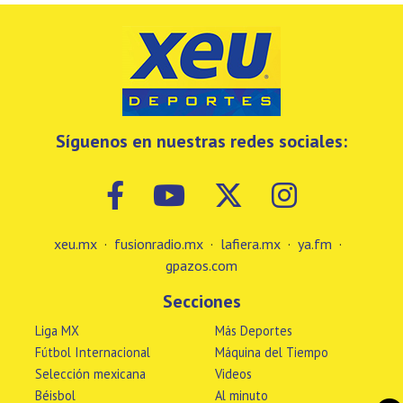
Síguenos en nuestras redes sociales:
xeu.mx
·
fusionradio.mx
·
lafiera.mx
·
ya.fm
·
gpazos.com
Secciones
Liga MX
Más Deportes
Fútbol Internacional
Máquina del Tiempo
Selección mexicana
Videos
Béisbol
Al minuto