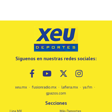
Síguenos en nuestras redes sociales:
xeu.mx
·
fusionradio.mx
·
lafiera.mx
·
ya.fm
·
gpazos.com
Secciones
Liga MX
Más Deportes