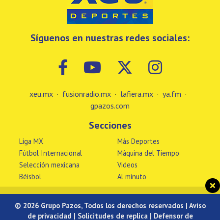
Síguenos en nuestras redes sociales:
xeu.mx
·
fusionradio.mx
·
lafiera.mx
·
ya.fm
·
gpazos.com
Secciones
Liga MX
Más Deportes
Fútbol Internacional
Máquina del Tiempo
Selección mexicana
Videos
Béisbol
Al minuto
© 2026 Grupo Pazos, Todos los derechos reservados |
Aviso
de privacidad
|
Solicitudes de replica
|
Defensor de