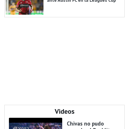
ante Austin FC en la Leagues Cup
Videos
Chivas no pudo