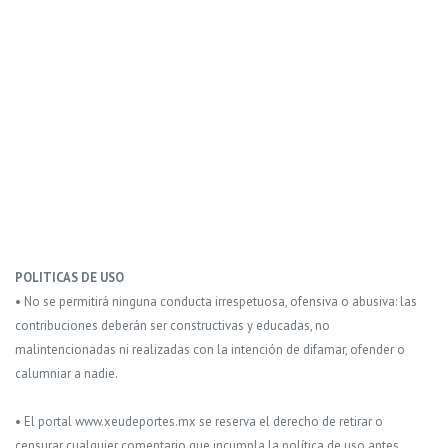
POLITICAS DE USO
• No se permitirá ninguna conducta irrespetuosa, ofensiva o abusiva: las
contribuciones deberán ser constructivas y educadas, no
malintencionadas ni realizadas con la intención de difamar, ofender o
calumniar a nadie.
• El portal www.xeudeportes.mx se reserva el derecho de retirar o
censurar cualquier comentario que incumpla la política de uso antes