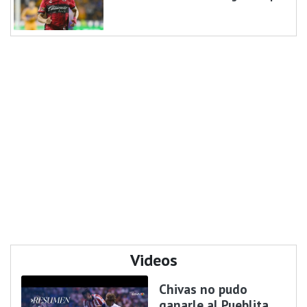
Videos
Chivas no pudo
ganarle al Pueblita