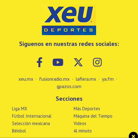
Síguenos en nuestras redes sociales:
xeu.mx
·
fusionradio.mx
·
lafiera.mx
·
ya.fm
·
gpazos.com
Secciones
Liga MX
Más Deportes
Fútbol Internacional
Máquina del Tiempo
Selección mexicana
Videos
Béisbol
Al minuto