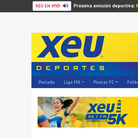
Próxima emisión deportiva:
XEU EN VIVO
Portada
Liga MX
Piratas FC
Fútbo