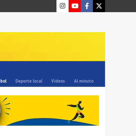
sbol
Deporte local
Videos
Al minuto