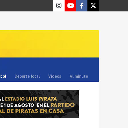
sbol
Deporte local
Videos
Al minuto