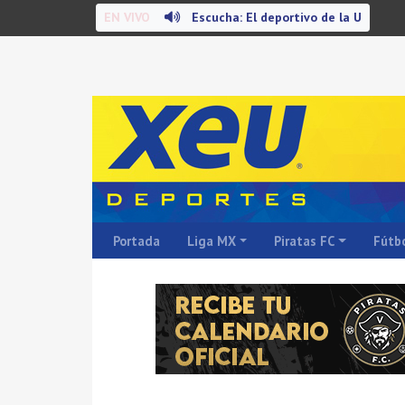
EN VIVO
Escucha: El deportivo de la U
Portada
Liga MX
Piratas FC
Fútbo