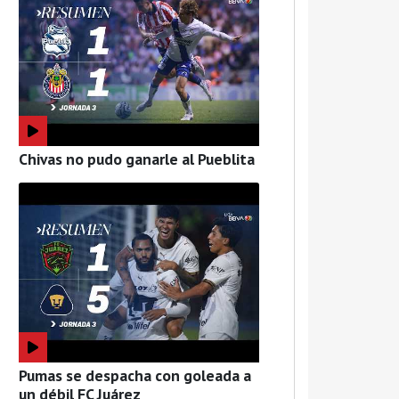
Chivas no pudo ganarle al Pueblita
Pumas se despacha con goleada a
un débil FC Juárez