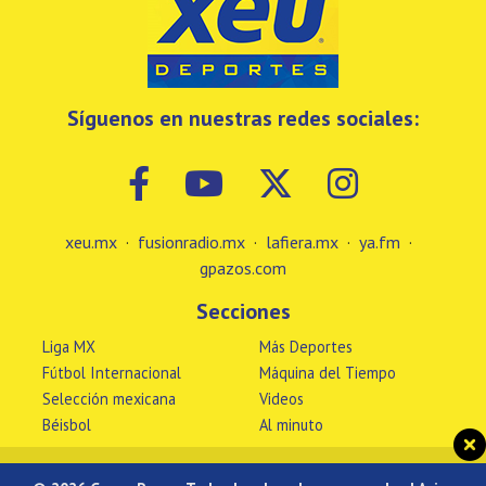
Síguenos en nuestras redes sociales:
xeu.mx
·
fusionradio.mx
·
lafiera.mx
·
ya.fm
·
gpazos.com
Secciones
Liga MX
Más Deportes
Fútbol Internacional
Máquina del Tiempo
Selección mexicana
Videos
Béisbol
Al minuto