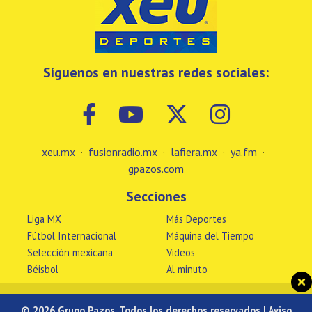
Síguenos en nuestras redes sociales:
xeu.mx
·
fusionradio.mx
·
lafiera.mx
·
ya.fm
·
gpazos.com
Secciones
Liga MX
Más Deportes
Fútbol Internacional
Máquina del Tiempo
Selección mexicana
Videos
Béisbol
Al minuto
© 2026 Grupo Pazos, Todos los derechos reservados |
Aviso