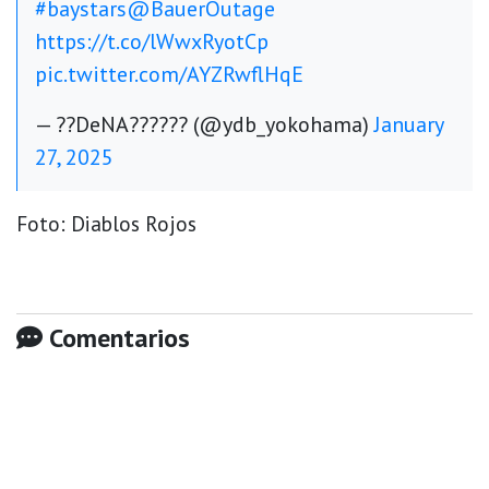
#baystars
@BauerOutage
https://t.co/lWwxRyotCp
pic.twitter.com/AYZRwflHqE
— ??DeNA?????? (@ydb_yokohama)
January
27, 2025
Foto: Diablos Rojos
Comentarios