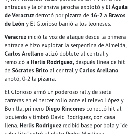
entradas y la ofensiva jarocha explotó y
El Águila
de Veracruz
derrotó por pizarra de
16-2
a
Bravos
de León
y El Glorioso barrió a los leoneses.
Veracruz
inició la voz de ataque desde la primera
entrada e hizo explotar la serpentina de Almeida,
Carlos Arellano
atizó doblete al central y
remolcó a
Herlis Rodríguez,
después línea de hit
de
Sócrates Brito
al central y
Carlos Arellano
anotó, 0-2 la pizarra.
El Glorioso armó un poderoso rally de siete
carreras en el tercer rollo ante el relevo López y
Bonilla, primero
Diego Rincones
conectó hit al
izquierdo y timbró David Rodríguez, con casa
llena,
Herlis Rodríguez
recibió base por bola y “de
caballito” entró al plato Pedro Martínez,