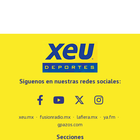
Síguenos en nuestras redes sociales:
xeu.mx
·
fusionradio.mx
·
lafiera.mx
·
ya.fm
·
gpazos.com
Secciones