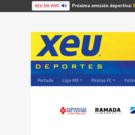
Próxima emisión deportiva:
XEU EN VIVO
Portada
Liga MX
Piratas FC
Fútbo