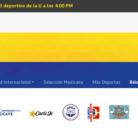
El deportivo de la U a las 4:00 PM
l Internacional
Selección Mexicana
Más Deportes
Béi