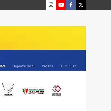
sbol
Deporte local
Videos
Al minuto