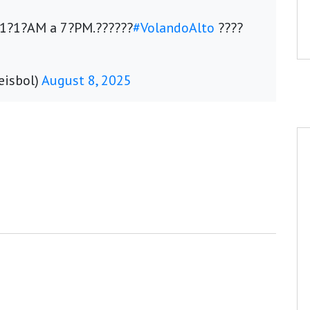
e 1?1?AM a 7?PM.??????
#VolandoAlto
????
eisbol)
August 8, 2025