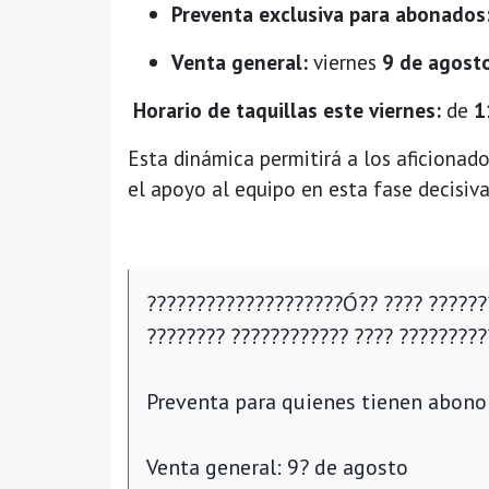
Preventa exclusiva para abonados
Venta general:
viernes
9 de agost
Horario de taquillas este viernes:
de
1
Esta dinámica permitirá a los aficionado
el apoyo al equipo en esta fase decisiv
????????????????????Ó?? ???? ??????
???????? ???????????? ???? ????????
Preventa para quienes tienen abono
Venta general: 9? de agosto