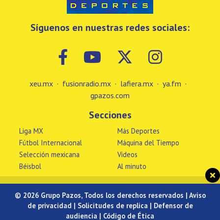
Síguenos en nuestras redes sociales:
xeu.mx
·
fusionradio.mx
·
lafiera.mx
·
ya.fm
·
gpazos.com
Secciones
Liga MX
Más Deportes
Fútbol Internacional
Máquina del Tiempo
Selección mexicana
Videos
Béisbol
Al minuto
© 2026 Grupo Pazos, Todos los derechos reservados |
Aviso
de privacidad
|
Solicitudes de replica
|
Defensor de
audiencia
|
Código de Ética