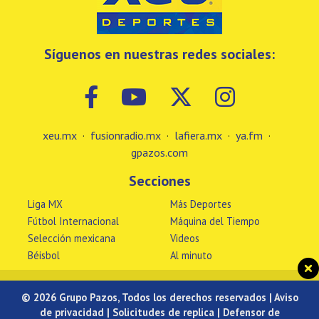
Síguenos en nuestras redes sociales:
xeu.mx
·
fusionradio.mx
·
lafiera.mx
·
ya.fm
·
gpazos.com
Secciones
Liga MX
Más Deportes
Fútbol Internacional
Máquina del Tiempo
Selección mexicana
Videos
Béisbol
Al minuto
© 2026 Grupo Pazos, Todos los derechos reservados |
Aviso
de privacidad
|
Solicitudes de replica
|
Defensor de