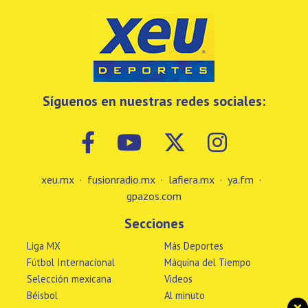
Síguenos en nuestras redes sociales:
xeu.mx
·
fusionradio.mx
·
lafiera.mx
·
ya.fm
·
gpazos.com
Secciones
Liga MX
Más Deportes
Fútbol Internacional
Máquina del Tiempo
Selección mexicana
Videos
Béisbol
Al minuto