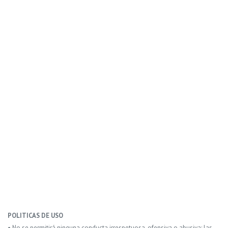
POLITICAS DE USO
• No se permitirá ninguna conducta irrespetuosa, ofensiva o abusiva: las