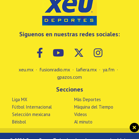
Síguenos en nuestras redes sociales:
xeu.mx
·
fusionradio.mx
·
lafiera.mx
·
ya.fm
·
gpazos.com
Secciones
Liga MX
Más Deportes
Fútbol Internacional
Máquina del Tiempo
Selección mexicana
Videos
Béisbol
Al minuto