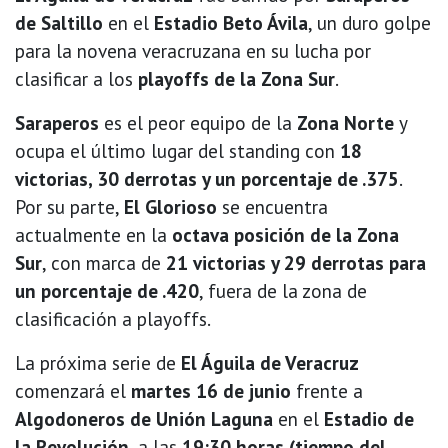
de Saltillo
en el
Estadio Beto Ávila
, un duro golpe
para la novena veracruzana en su lucha por
clasificar a los
playoffs de la Zona Sur
.
Saraperos
es el peor equipo de la
Zona Norte
y
ocupa el último lugar del standing con
18
victorias, 30 derrotas y un porcentaje de .375
.
Por su parte,
El Glorioso
se encuentra
actualmente en la
octava posición de la Zona
Sur
, con marca de
21 victorias y 29 derrotas para
un porcentaje de .420
, fuera de la zona de
clasificación a playoffs.
La próxima serie de
El Águila de Veracruz
comenzará el
martes 16 de junio
frente a
Algodoneros de Unión Laguna
en el
Estadio de
la Revolución
, a las
19:30 horas (tiempo del