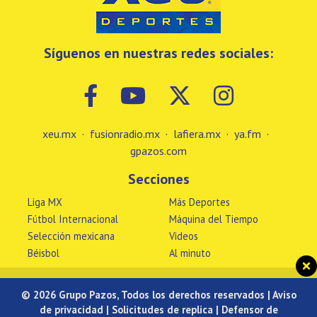
Síguenos en nuestras redes sociales:
xeu.mx
·
fusionradio.mx
·
lafiera.mx
·
ya.fm
·
gpazos.com
Secciones
Liga MX
Más Deportes
Fútbol Internacional
Máquina del Tiempo
Selección mexicana
Videos
Béisbol
Al minuto
© 2026 Grupo Pazos, Todos los derechos reservados |
Aviso
de privacidad
|
Solicitudes de replica
|
Defensor de