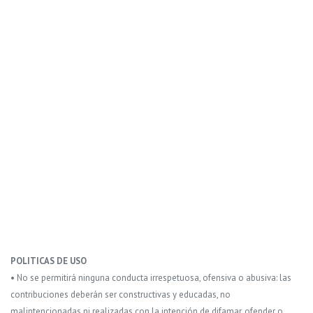
POLITICAS DE USO
• No se permitirá ninguna conducta irrespetuosa, ofensiva o abusiva: las
contribuciones deberán ser constructivas y educadas, no
malintencionadas ni realizadas con la intención de difamar, ofender o