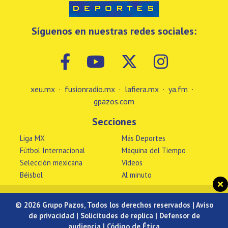
Síguenos en nuestras redes sociales:
xeu.mx
·
fusionradio.mx
·
lafiera.mx
·
ya.fm
·
gpazos.com
Secciones
Liga MX
Más Deportes
Fútbol Internacional
Máquina del Tiempo
Selección mexicana
Videos
Béisbol
Al minuto
© 2026 Grupo Pazos, Todos los derechos reservados |
Aviso
de privacidad
|
Solicitudes de replica
|
Defensor de
audiencia
|
Código de Ética