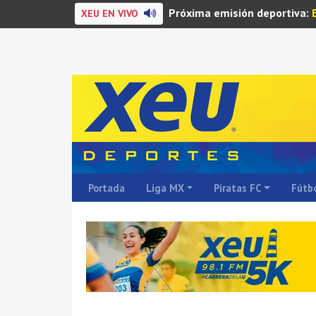
Próxima emisión deportiva:
XEU EN VIVO
Portada
Liga MX
Piratas FC
Fútbo