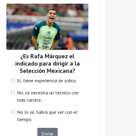
¿Es Rafa Márquez el
indicado para dirigir a la
Selección Mexicana?
Sí, tiene experiencia de sobra
No, se necesita un técnico con
más carrera
No lo sé, habrá que ver con el
tiempo
Enviar