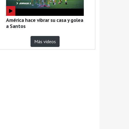
América hace vibrar su casa y golea
a Santos
Más videos