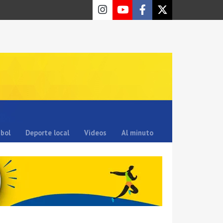
sbol
Deporte local
Videos
Al minuto