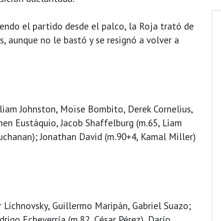
endo el partido desde el palco, la Roja trató de
s, aunque no le bastó y se resignó a volver a
liam Johnston, Moïse Bombito, Derek Cornelius,
hen Eustáquio, Jacob Shaffelburg (m.65, Liam
uchanan); Jonathan David (m.90+4, Kamal Miller)
or Lichnovsky, Guillermo Maripán, Gabriel Suazo;
drigo Echeverría (m.82, César Pérez), Darío