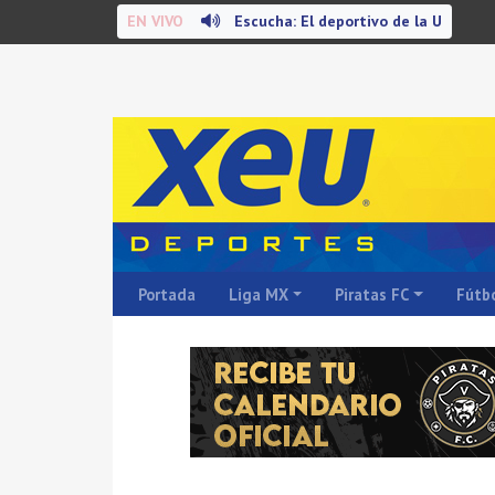
EN VIVO
Escucha: El deportivo de la U
Portada
Liga MX
Piratas FC
Fútbo