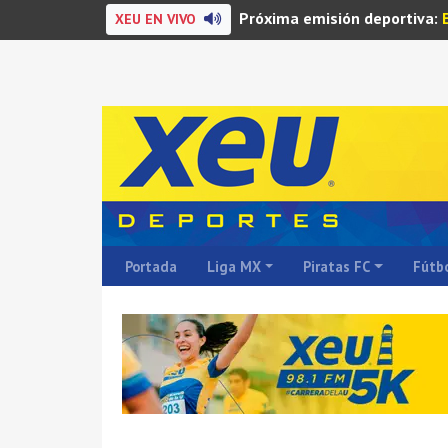
Próxima emisión deportiva:
XEU EN VIVO
Portada
Liga MX
Piratas FC
Fútbo