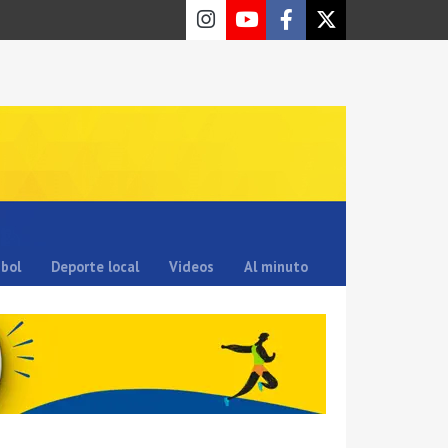
sbol
Deporte local
Videos
Al minuto