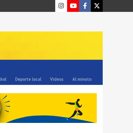
sbol
Deporte local
Videos
Al minuto