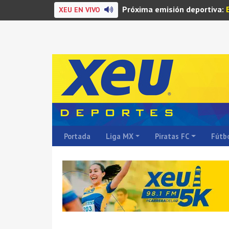
Próxima emisión deportiva:
XEU EN VIVO
Portada
Liga MX
Piratas FC
Fútbo