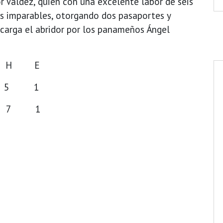
dor Valdez, quien con una excelente labor de seis
es imparables, otorgando dos pasaportes y
a carga el abridor por los panameños Ángel
C H E
0 5 1
4 7 1