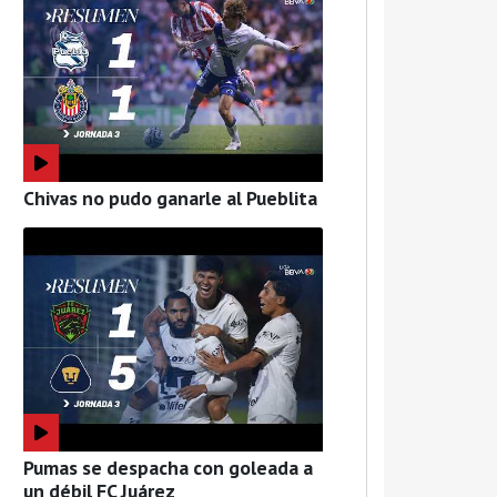
Chivas no pudo ganarle al Pueblita
Pumas se despacha con goleada a
un débil FC Juárez