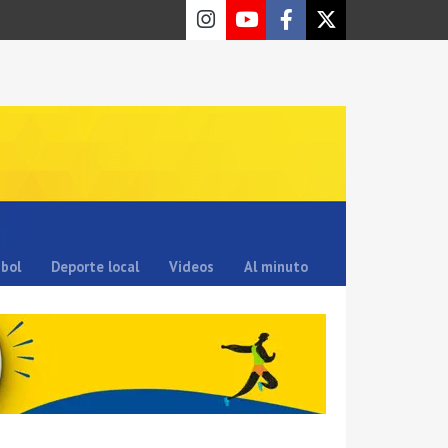
sbol
Deporte local
Videos
Al minuto