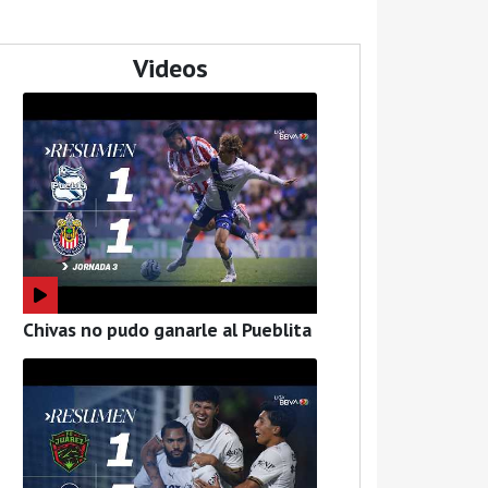
Videos
Chivas no pudo ganarle al Pueblita