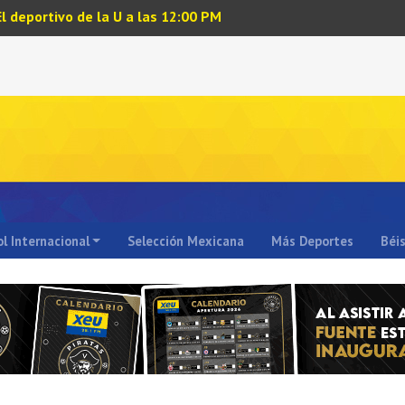
El deportivo de la U a las 12:00 PM
l Internacional
Selección Mexicana
Más Deportes
Béi