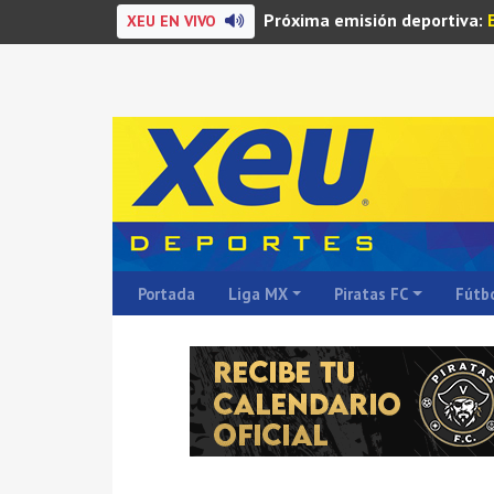
Próxima emisión deportiva:
XEU EN VIVO
Portada
Liga MX
Piratas FC
Fútbo