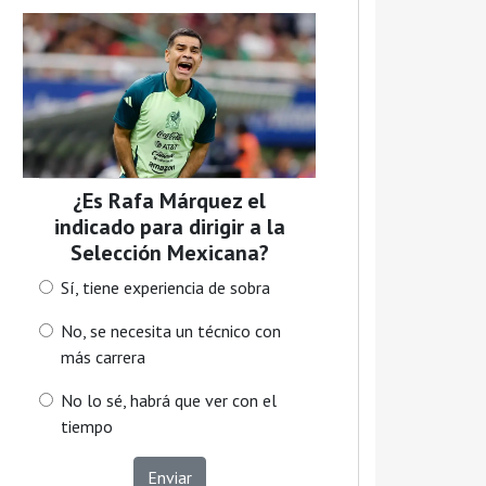
¿Es Rafa Márquez el
indicado para dirigir a la
Selección Mexicana?
Sí, tiene experiencia de sobra
No, se necesita un técnico con
más carrera
No lo sé, habrá que ver con el
tiempo
Enviar