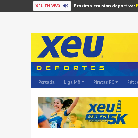
Próxima emisión deportiva:
XEU EN VIVO
Portada
Liga MX
Piratas FC
Fútbo