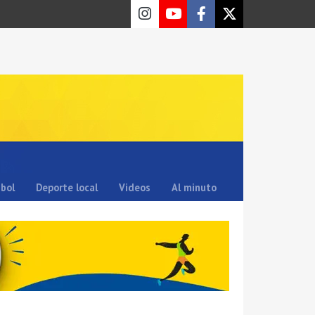
sbol
Deporte local
Videos
Al minuto