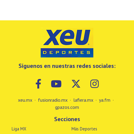
Síguenos en nuestras redes sociales:
xeu.mx
·
fusionradio.mx
·
lafiera.mx
·
ya.fm
·
gpazos.com
Secciones
Liga MX
Más Deportes