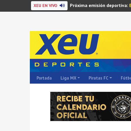
Próxima emisión deportiva:
XEU EN VIVO
Portada
Liga MX
Piratas FC
Fútbo