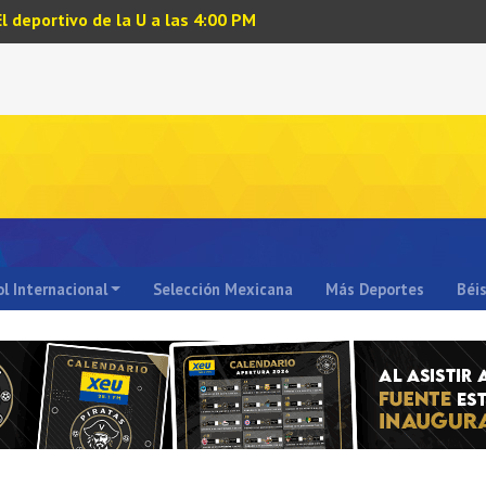
El deportivo de la U a las 4:00 PM
l Internacional
Selección Mexicana
Más Deportes
Béi