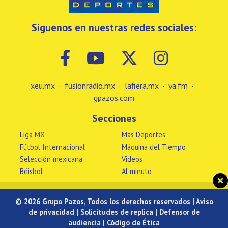
Síguenos en nuestras redes sociales:
xeu.mx
·
fusionradio.mx
·
lafiera.mx
·
ya.fm
·
gpazos.com
Secciones
Liga MX
Más Deportes
Fútbol Internacional
Máquina del Tiempo
Selección mexicana
Videos
Béisbol
Al minuto
© 2026 Grupo Pazos, Todos los derechos reservados |
Aviso
de privacidad
|
Solicitudes de replica
|
Defensor de
audiencia
|
Código de Ética