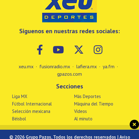
Síguenos en nuestras redes sociales:
xeu.mx
·
fusionradio.mx
·
lafiera.mx
·
ya.fm
·
gpazos.com
Secciones
Liga MX
Más Deportes
Fútbol Internacional
Máquina del Tiempo
Selección mexicana
Videos
Béisbol
Al minuto
© 2026 Grupo Pazos, Todos los derechos reservados |
Aviso