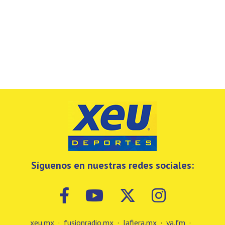
Síguenos en nuestras redes sociales:
xeu.mx
·
fusionradio.mx
·
lafiera.mx
·
ya.fm
·