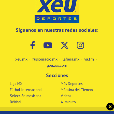
Síguenos en nuestras redes sociales:
xeu.mx
·
fusionradio.mx
·
lafiera.mx
·
ya.fm
·
gpazos.com
Secciones
Liga MX
Más Deportes
Fútbol Internacional
Máquina del Tiempo
Selección mexicana
Videos
Béisbol
Al minuto