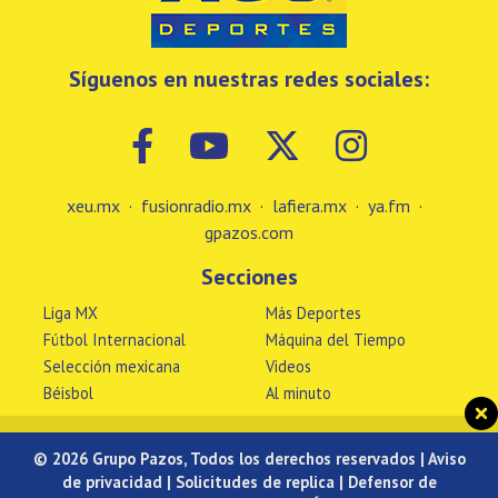
Síguenos en nuestras redes sociales:
xeu.mx
·
fusionradio.mx
·
lafiera.mx
·
ya.fm
·
gpazos.com
Secciones
Liga MX
Más Deportes
Fútbol Internacional
Máquina del Tiempo
Selección mexicana
Videos
Béisbol
Al minuto
© 2026 Grupo Pazos, Todos los derechos reservados |
Aviso
de privacidad
|
Solicitudes de replica
|
Defensor de