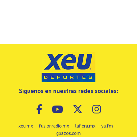
Síguenos en nuestras redes sociales:
xeu.mx
·
fusionradio.mx
·
lafiera.mx
·
ya.fm
·
gpazos.com