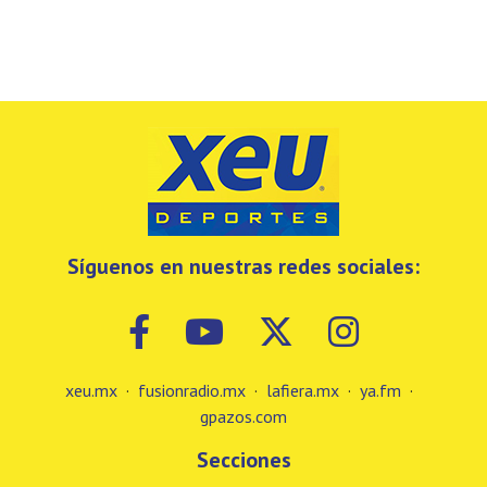
Síguenos en nuestras redes sociales:
xeu.mx
·
fusionradio.mx
·
lafiera.mx
·
ya.fm
·
gpazos.com
Secciones