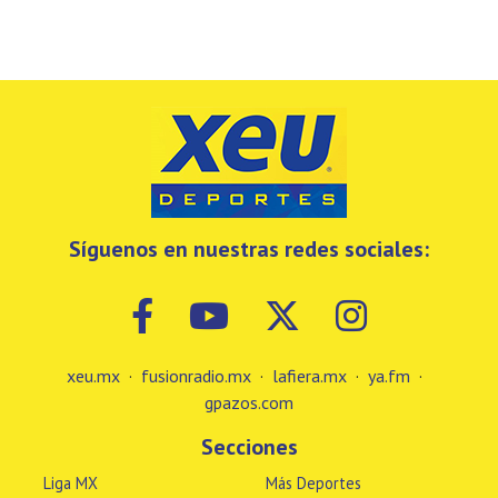
Síguenos en nuestras redes sociales:
xeu.mx
·
fusionradio.mx
·
lafiera.mx
·
ya.fm
·
gpazos.com
Secciones
Liga MX
Más Deportes