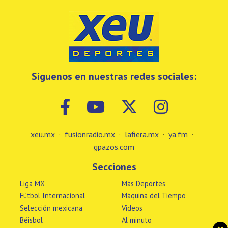
Síguenos en nuestras redes sociales:
xeu.mx
·
fusionradio.mx
·
lafiera.mx
·
ya.fm
·
gpazos.com
Secciones
Liga MX
Más Deportes
Fútbol Internacional
Máquina del Tiempo
Selección mexicana
Videos
Béisbol
Al minuto