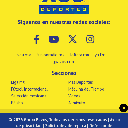
Síguenos en nuestras redes sociales:
xeu.mx
·
fusionradio.mx
·
lafiera.mx
·
ya.fm
·
gpazos.com
Secciones
Liga MX
Más Deportes
Fútbol Internacional
Máquina del Tiempo
Selección mexicana
Videos
Béisbol
Al minuto
© 2026 Grupo Pazos, Todos los derechos reservados |
Aviso
de privacidad
|
Solicitudes de replica
|
Defensor de