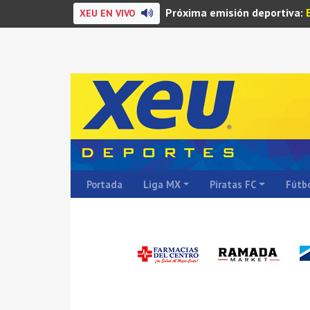
Próxima emisión deportiva:
XEU EN VIVO
Portada
Liga MX
Piratas FC
Fútbo