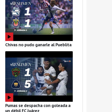
Chivas no pudo ganarle al Pueblita
Pumas se despacha con goleada a
un débil FC Juárez