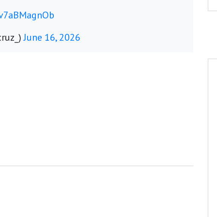
m/v7aBMagnOb
cruz_)
June 16, 2026