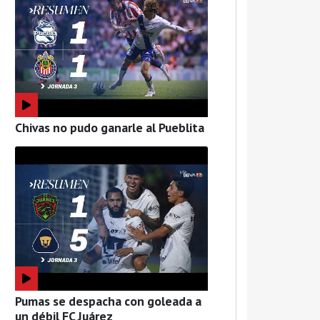
Chivas no pudo ganarle al Pueblita
Pumas se despacha con goleada a
un débil FC Juárez