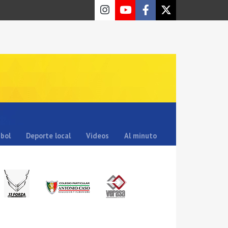
sbol
Deporte local
Videos
Al minuto