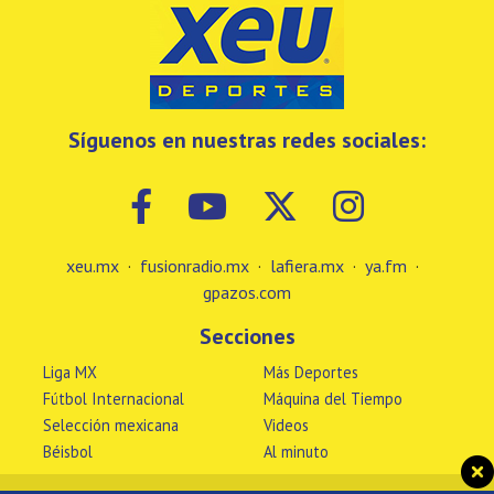
Síguenos en nuestras redes sociales:
xeu.mx
·
fusionradio.mx
·
lafiera.mx
·
ya.fm
·
gpazos.com
Secciones
Liga MX
Más Deportes
Fútbol Internacional
Máquina del Tiempo
Selección mexicana
Videos
Béisbol
Al minuto