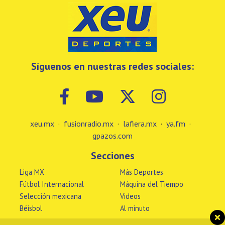
Síguenos en nuestras redes sociales:
xeu.mx
·
fusionradio.mx
·
lafiera.mx
·
ya.fm
·
gpazos.com
Secciones
Liga MX
Más Deportes
Fútbol Internacional
Máquina del Tiempo
Selección mexicana
Videos
Béisbol
Al minuto