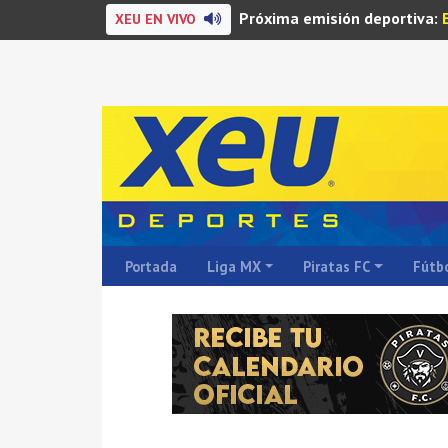
Próxima emisión deportiva:
XEU EN VIVO
Portada
Liga MX
Piratas FC
Fútbo