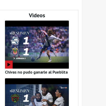
Videos
Chivas no pudo ganarle al Pueblita