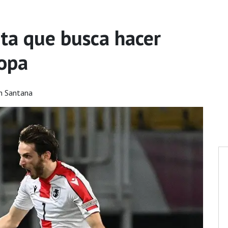
nta que busca hacer
copa
n Santana