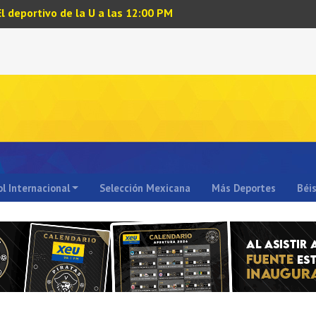
El deportivo de la U a las 12:00 PM
l Internacional
Selección Mexicana
Más Deportes
Béi