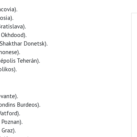
covia).
osia).
ratislava).
l Okhdood).
/ Shakthar Donetsk).
monese).
sépolis Teherán).
likos).
evante).
rondins Burdeos).
atford).
h Poznan).
 Graz).