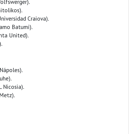
Wolfswerger).
itolikos).
Universidad Craiova).
inamo Batumi).
nta United).
).
 Nápoles).
uhe).
L Nicosia).
Metz).