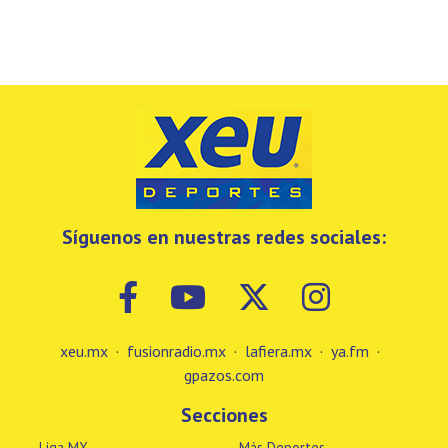
Síguenos en nuestras redes sociales:
xeu.mx
·
fusionradio.mx
·
lafiera.mx
·
ya.fm
·
gpazos.com
Secciones
Liga MX
Más Deportes