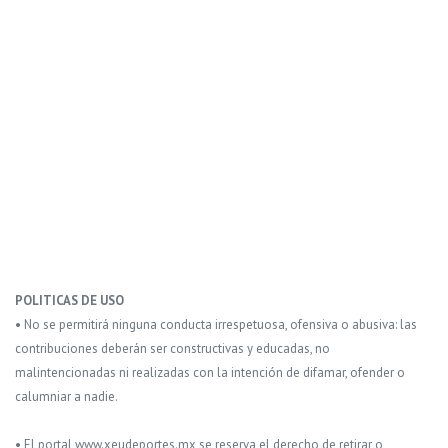
POLITICAS DE USO
• No se permitirá ninguna conducta irrespetuosa, ofensiva o abusiva: las
contribuciones deberán ser constructivas y educadas, no
malintencionadas ni realizadas con la intención de difamar, ofender o
calumniar a nadie.
• El portal www.xeudeportes.mx se reserva el derecho de retirar o