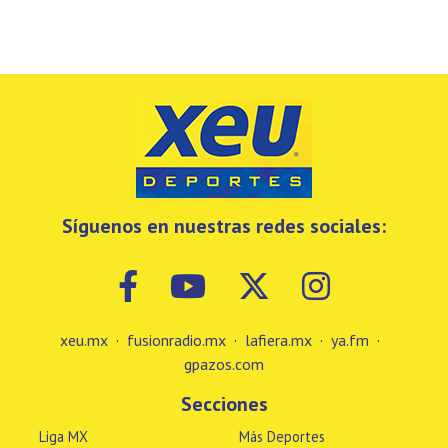
Síguenos en nuestras redes sociales:
xeu.mx
·
fusionradio.mx
·
lafiera.mx
·
ya.fm
·
gpazos.com
Secciones
Liga MX
Más Deportes