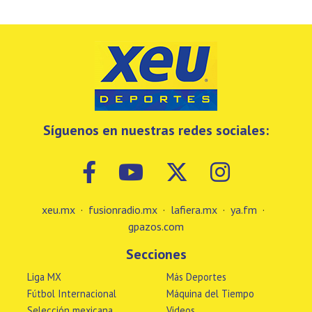
Síguenos en nuestras redes sociales:
xeu.mx
·
fusionradio.mx
·
lafiera.mx
·
ya.fm
·
gpazos.com
Secciones
Liga MX
Más Deportes
Fútbol Internacional
Máquina del Tiempo
Selección mexicana
Videos